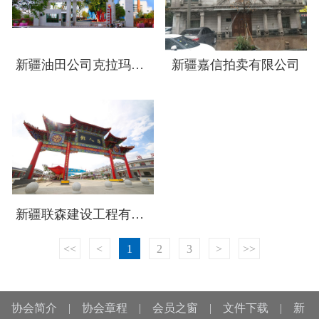
新疆油田公司克拉玛依电厂
新疆嘉信拍卖有限公司
新疆联森建设工程有限公司
<<
<
1
2
3
>
>>
协会简介
|
协会章程
|
会员之窗
|
文件下载
|
新