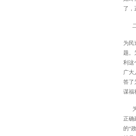
了，
二、
为民
题。
利这
广大
答了
谋福
为民
正确
的“