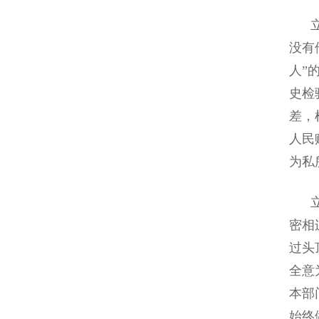
立党
没有
人”
史检
差，
人民
为私
立党
密相
过头
全意
本部
始终