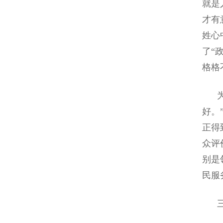
就是
才有
姓心
了“
格格
为民
好。
正得
众评
别是
民服
三、