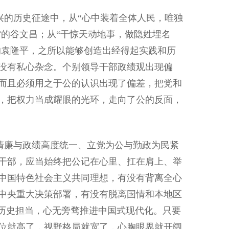
的历史征途中，从“心中装着全体人民，唯独
”的谷文昌；从“干惊天动地事，做隐姓埋名
的袁隆平，之所以能够创造出经得起实践和历
没有私心杂念。个别领导干部政绩观出现偏
而且必须用之于公的认识出现了偏差，把党和
，把权力当成耀眼的光环，走向了公的反面，
廉与政绩高度统一、立党为公与勤政为民紧
干部，应当始终把公记在心里、扛在肩上、举
中国特色社会主义共同理想，有没有背离全心
中央重大决策部署，有没有脱离国情和本地区
和历史担当，心无旁骛推进中国式现代化。只要
位就高了，视野格局就宽了，心胸眼界就开阔