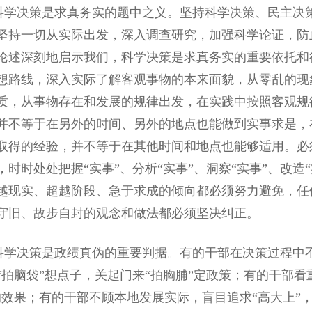
决策是求真务实的题中之义。坚持科学决策、民主决策
坚持一切从实际出发，深入调查研究，加强科学论证，防
论述深刻地启示我们，科学决策是求真务实的重要依托和
想路线，深入实际了解客观事物的本来面貌，从零乱的现
质，从事物存在和发展的规律出发，在实践中按照客观规
并不等于在另外的时间、另外的地点也能做到实事求是，
取得的经验，并不等于在其他时间和地点也能够适用。必
，时时处处把握“实事”、分析“实事”、洞察“实事”、改
越现实、超越阶段、急于求成的倾向都必须努力避免，任
守旧、故步自封的观念和做法都必须坚决纠正。
决策是政绩真伪的重要判据。有的干部在决策过程中不
“拍脑袋”想点子，关起门来“拍胸脯”定政策；有的干部
的效果；有的干部不顾本地发展实际，盲目追求“高大上”，