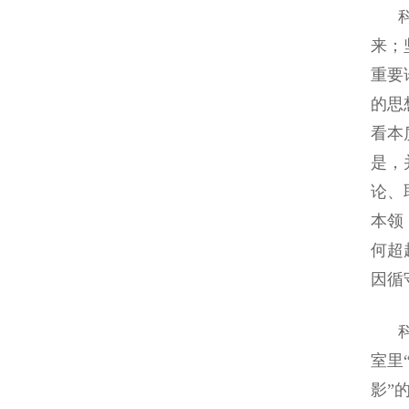
科学
来；
重要
的思
看本
是，
论、
本领
何超
因循
科学
室里
影”