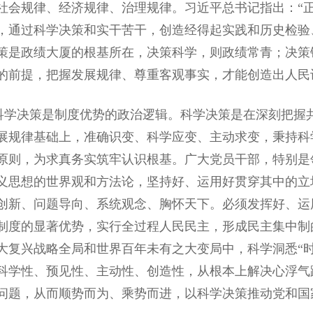
社会规律、经济规律、治理规律。习近平总书记指出：“
，通过科学决策和实干苦干，创造经得起实践和历史检验
策是政绩大厦的根基所在，决策科学，则政绩常青；决策
的前提，把握发展规律、尊重客观事实，才能创造出人民
决策是制度优势的政治逻辑。科学决策是在深刻把握共
展规律基础上，准确识变、科学应变、主动求变，秉持科
原则，为求真务实筑牢认识根基。广大党员干部，特别是
义思想的世界观和方法论，坚持好、运用好贯穿其中的立
创新、问题导向、系统观念、胸怀天下。必须发挥好、运
制度的显著优势，实行全过程人民民主，形成民主集中制
大复兴战略全局和世界百年未有之大变局中，科学洞悉“时”
科学性、预见性、主动性、创造性，从根本上解决心浮气
问题，从而顺势而为、乘势而进，以科学决策推动党和国