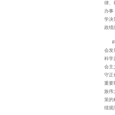
律、
办事
学决
政绩
科学
会发
科学
会主
守正
重要
族伟
策的
绩观