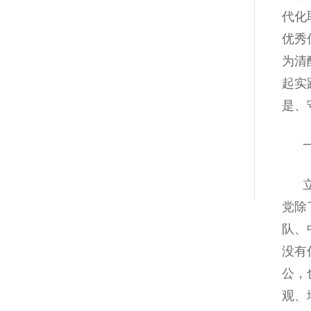
代化
优秀
为清
起实
是、
一、
立党
党除
队、
没有
公，
观、