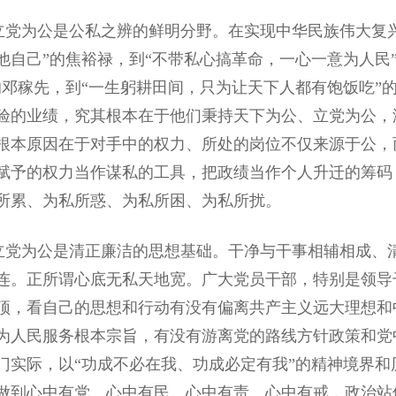
为公是公私之辨的鲜明分野。在实现中华民族伟大复兴
他自己”的焦裕禄，到“不带私心搞革命，一心一意为人民
的邓稼先，到“一生躬耕田间，只为让天下人都有饱饭吃”
验的业绩，究其根本在于他们秉持天下为公、立党为公，
根本原因在于对手中的权力、所处的岗位不仅来源于公，
赋予的权力当作谋私的工具，把政绩当作个人升迁的筹码
所累、为私所惑、为私所困、为私所扰。
为公是清正廉洁的思想基础。干净与干事相辅相成、清
连。正所谓心底无私天地宽。广大党员干部，特别是领导
顶，看自己的思想和行动有没有偏离共产主义远大理想和
为人民服务根本宗旨，有没有游离党的路线方针政策和党
门实际，以“功成不必在我、功成必定有我”的精神境界
做到心中有党、心中有民、心中有责、心中有戒，政治站