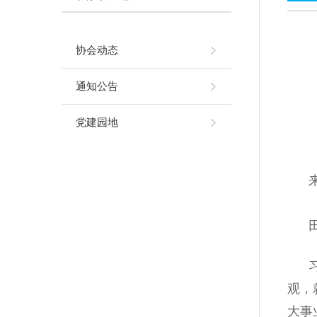
协会动态
通知公告
党建园地
来
田
习近
观，
大事